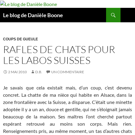
Aller
au
Recherche
Le blog de Danièle Boone
contenu
COUPS DE GUEULE
RAFLES DE CHATS POUR
LES LABOS SUISSES
2 MAI 2010
D.B.
UN COMMENTAIRE
Je savais que cela existait mais, d’un coup, c’est devenu
concret. La chatte de ma nièce qui habite en Alsace, dans la
zone frontalière avec la Suisse, a disparue. C’était une minette
adoptée il y a un an, douce et gentille, qui ne s’éloignait jamais
beaucoup de la maison. Ses maîtres l’ont cherché partout
espérant retrouvé au moins son corps. Mais rien.
Renseignements pris, au même moment, un tas d’autres chats