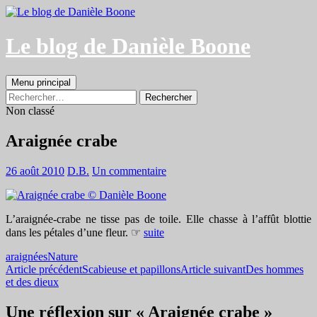
Aller
au
contenu
Le blog de Danièle Boone
Recherche
Menu principal
Rechercher :
Non classé
Araignée crabe
26 août 2010
D.B.
Un commentaire
L’araignée-crabe ne tisse pas de toile. Elle chasse à l’affût blottie
dans les pétales d’une fleur. ☞
suite
araignées
Nature
Navigation
Article précédent
Scabieuse et papillons
Article suivant
Des hommes
et des dieux
des
articles
Une réflexion sur « Araignée crabe »