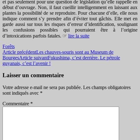
et pas seulement pour une question de législation qu’elle rappelle en
début d’ouvrage. Non, il faut cueillir intelligemment en laissant aux
plantes la possibilité de se reproduire. Pour chacune d’elle, elle nous
indique comment s’y prendre afin d’éviter tout gâchis. Elle met en
garde aussi sur tous les risques d’erreur d’identification, soulignant
les confusions possibles qui pourraient être à l’origine
d’intoxications parfois fatales. ☞
lire la suite
Forêts
Navigation
Article précédent
Les chauves-souris sont au Museum de
Bourges
Article suivant
Fukushima, c’est derrière. Le pétrole
des
guyanais, c’est l’avenir !
articles
Laisser un commentaire
Votre adresse e-mail ne sera pas publiée.
Les champs obligatoires
sont indiqués avec
*
Commentaire
*