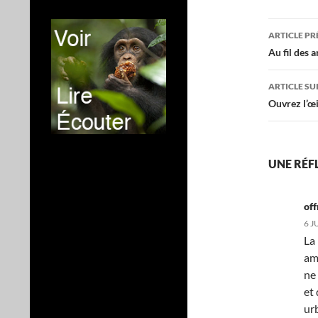
Navig
ARTICLE P
des
Au fil des 
articl
ARTICLE SU
Ouvrez l’œil
UNE RÉFL
off
6 J
La
am
ne
et
ur