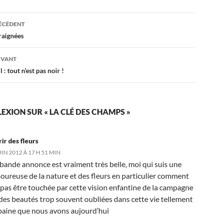
ation
RÉCÉDENT
araignées
es
IVANT
 : tout n’est pas noir !
EXION SUR « LA CLÉ DES CHAMPS »
rir des fleurs
UIN 2012 À 17 H 51 MIN
 bande annonce est vraiment très belle, moi qui suis une
oureuse de la nature et des fleurs en particulier comment
 pas être touchée par cette vision enfantine de la campagne
 des beautés trop souvent oubliées dans cette vie tellement
baine que nous avons aujourd’hui