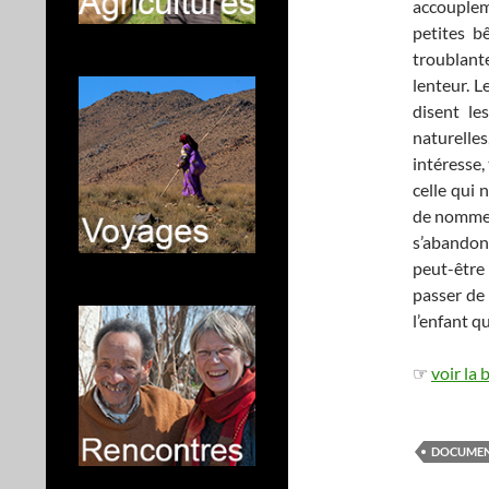
accoupleme
petites bê
troublant
lenteur. L
disent le
naturelle
intéresse,
celle qui 
de nommer,
s’abandonn
peut-être
passer de 
l’enfant q
☞
voir la
DOCUMEN