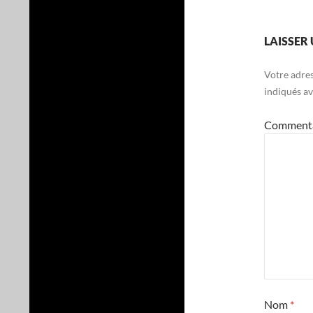
LAISSER
Votre adres
indiqués a
Comment
Nom
*