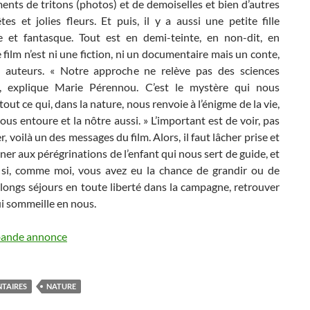
nts de tritons (photos) et de demoiselles et bien d’autres
tes et jolies fleurs. Et puis, il y a aussi une petite fille
e et fantasque. Tout est en demi-teinte, en non-dit, en
e film n’est ni une fiction, ni un documentaire mais un conte,
s auteurs. « Notre approche ne relève pas des sciences
s, explique Marie Pérennou. C’est le mystère qui nous
 tout ce qui, dans la nature, nous renvoie à l’énigme de la vie,
nous entoure et la nôtre aussi. » L’important est de voir, pas
 voilà un des messages du film. Alors, il faut lâcher prise et
er aux pérégrinations de l’enfant qui nous sert de guide, et
 si, comme moi, vous avez eu la chance de grandir ou de
longs séjours en toute liberté dans la campagne, retrouver
ui sommeille en nous.
 bande annonce
TAIRES
NATURE