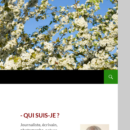
- QUI SUIS-JE ?
.
Journaliste, écrivain,
photographe,
nature,