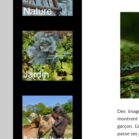
Des imag
montrent u
garçon. L
passe ses 