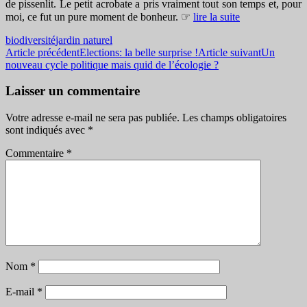
de pissenlit. Le petit acrobate a pris vraiment tout son temps et, pour
moi, ce fut un pure moment de bonheur. ☞
lire la suite
biodiversité
jardin naturel
Navigation
Article précédent
Elections: la belle surprise !
Article suivant
Un
nouveau cycle politique mais quid de l’écologie ?
des
articles
Laisser un commentaire
Votre adresse e-mail ne sera pas publiée.
Les champs obligatoires
sont indiqués avec
*
Commentaire
*
Nom
*
E-mail
*