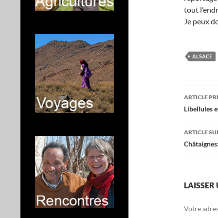
tout l’endr
Je peux d
ALSACE
Navig
ARTICLE P
des
Libellules 
articl
ARTICLE SU
Châtaignes
LAISSER
Votre adres