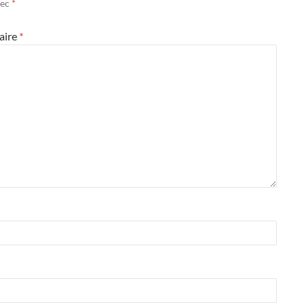
vec
*
aire
*