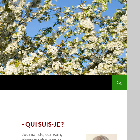
- QUI SUIS-JE ?
.
Journaliste, écrivain,
photographe,
nature,