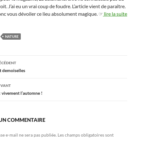
oit. J’ai eu un vrai coup de foudre. L’article vient de paraître.
onc vous dévoiler ce lieu absolument magique. ☞
lire la suite
NATURE
ation
RÉCÉDENT
et demoiselles
es
IVANT
: vivement l’automne !
 UN COMMENTAIRE
se e-mail ne sera pas publiée.
Les champs obligatoires sont