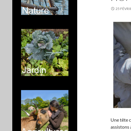
25 FÉVRI
Une tête c
assistons 