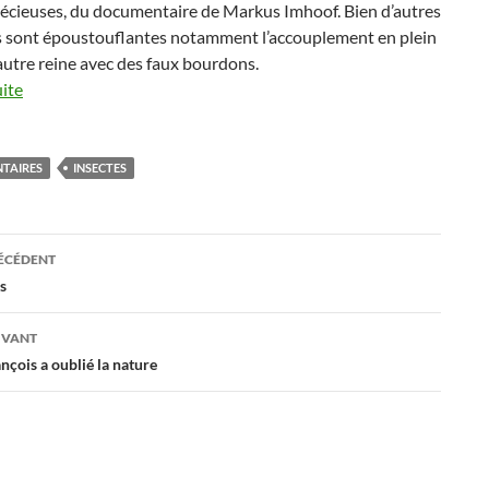
récieuses, du documentaire de Markus Imhoof. Bien d’autres
 sont époustouflantes notamment l’accouplement en plein
autre reine avec des faux bourdons.
uite
TAIRES
INSECTES
ation
RÉCÉDENT
s
es
IVANT
nçois a oublié la nature