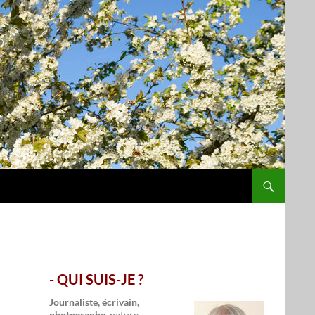
- QUI SUIS-JE ?
.
Journaliste, écrivain,
photographe,
nature,