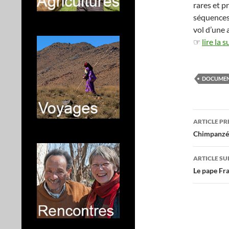
rares et p
séquences
vol d’une 
☞
lire la s
DOCUMEN
Navig
ARTICLE P
des
Chimpanzé
articl
ARTICLE SU
Le pape Fra