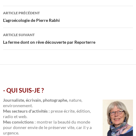
Navigation
ARTICLE PRÉCÉDENT
des
L’agroécologie de Pierre Rabhi
articles
ARTICLE SUIVANT
La ferme dont on rêve découverte par Reporterre
- QUI SUIS-JE ?
.
Journaliste, écrivain, photographe,
nature,
environnement.
Mes secteurs d'activités :
presse écrite, édition,
radio et web.
Mes convictions
: montrer la beauté du monde
pour donner envie de le préserver vite, car il y a
urgence.