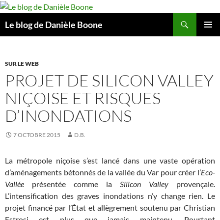
Aller
au
Recherche
Le blog de Danièle Boone
contenu
MENU
PRINCI
SUR LE WEB
PROJET DE SILICON VALLEY
NIÇOISE ET RISQUES
D’INONDATIONS
7 OCTOBRE 2015
D.B.
La métropole niçoise s’est lancé dans une vaste opération
d’aménagements bétonnés de la vallée du Var pour créer l’
Eco-
Vallée
présentée comme la
Silicon Valley
provençale.
L’intensification des graves inondations n’y change rien. Le
projet financé par l’État et allègrement soutenu par Christian
Estrosi est plus que jamais maintenu. Pourtant