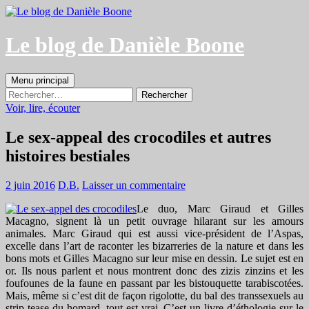
Aller
au
contenu
Le blog de Danièle Boone
Recherche
Menu principal
Rechercher :
Voir, lire, écouter
Le sex-appeal des crocodiles et autres
histoires bestiales
2 juin 2016
D.B.
Laisser un commentaire
Le duo, Marc Giraud et Gilles
Macagno, signent là un petit ouvrage hilarant sur les amours
animales. Marc Giraud qui est aussi vice-président de l’Aspas,
excelle dans l’art de raconter les bizarreries de la nature et dans les
bons mots et Gilles Macagno sur leur mise en dessin. Le sujet est en
or. Ils nous parlent et nous montrent donc des zizis zinzins et les
foufounes de la faune en passant par les bistouquette tarabiscotées.
Mais, même si c’est dit de façon rigolotte, du bal des transsexuels au
strip-tease du homard, tout est vrai. C’est un livre d’éthologie sur le