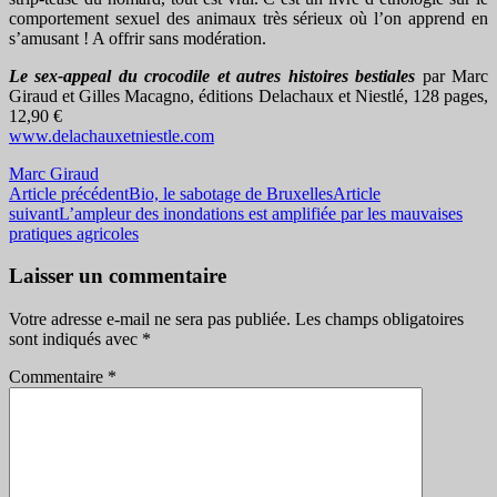
comportement sexuel des animaux très sérieux où l’on apprend en
s’amusant ! A offrir sans modération.
Le sex-appeal du crocodile et autres histoires bestiales
par Marc
Giraud et Gilles Macagno, éditions Delachaux et Niestlé, 128 pages,
12,90 €
www.delachauxetniestle.com
Marc Giraud
Navigation
Article précédent
Bio, le sabotage de Bruxelles
Article
suivant
L’ampleur des inondations est amplifiée par les mauvaises
des
pratiques agricoles
articles
Laisser un commentaire
Votre adresse e-mail ne sera pas publiée.
Les champs obligatoires
sont indiqués avec
*
Commentaire
*