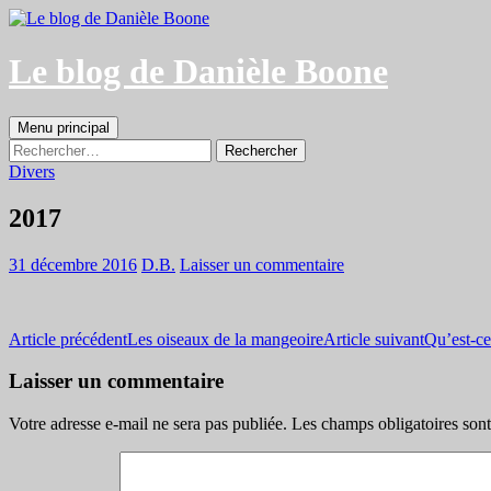
Aller
au
contenu
Le blog de Danièle Boone
Recherche
Menu principal
Rechercher :
Divers
2017
31 décembre 2016
D.B.
Laisser un commentaire
Navigation
Article précédent
Les oiseaux de la mangeoire
Article suivant
Qu’est-ce
des
Laisser un commentaire
articles
Votre adresse e-mail ne sera pas publiée.
Les champs obligatoires son