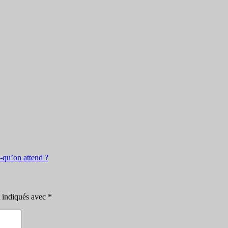
-qu’on attend ?
t indiqués avec
*