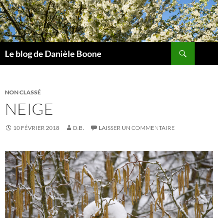
Aller
au
contenu
Recherche
Le blog de Danièle Boone
NON CLASSÉ
NEIGE
10 FÉVRIER 2018
D.B.
LAISSER UN COMMENTAIRE