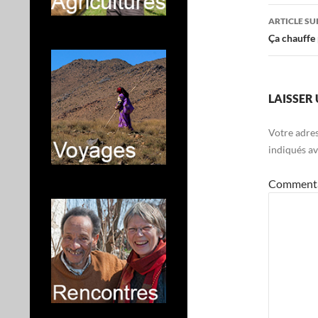
articl
ARTICLE SU
Ça chauffe 
LAISSER
Votre adres
indiqués a
Comment