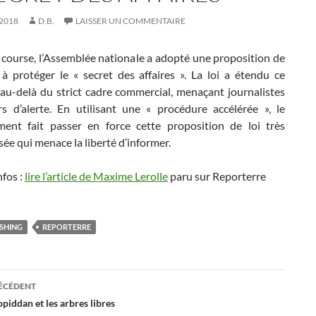
2018
D.B.
LAISSER UN COMMENTAIRE
 course, l’Assemblée nationale a adopté une proposition de
 à protéger le « secret des affaires ». La loi a étendu ce
 au-delà du strict cadre commercial, menaçant journalistes
rs d’alerte. En utilisant une « procédure accélérée », le
ent fait passer en force cette proposition de loi très
ée qui menace la liberté d’informer.
nfos :
lire l’article de Maxime Lerolle
paru sur Reporterre
SHING
REPORTERRE
ation
RÉCÉDENT
piddan et les arbres libres