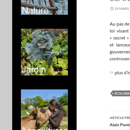
29 MARS 
Au pas de
loi visant
« secret »
et lanceu
gouvernem
controvers
☞ plus d’i
ÉCOLOBA
Navig
ARTICLE P
des
Alain Ponto