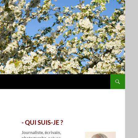
- QUI SUIS-JE ?
.
Journaliste, écrivain,
photographe,
nature,