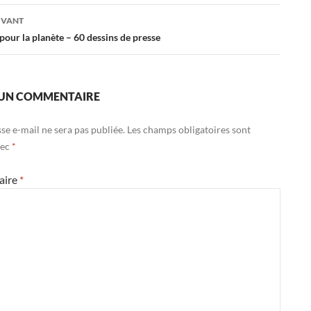
es
IVANT
pour la planète – 60 dessins de presse
 UN COMMENTAIRE
se e-mail ne sera pas publiée.
Les champs obligatoires sont
vec
*
aire
*