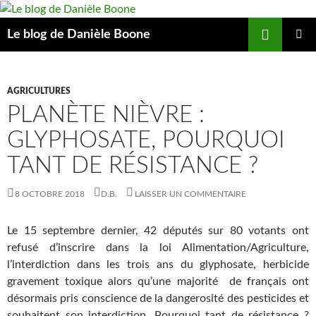
Aller
au
Recherche
Le blog de Danièle Boone
contenu
MENU
PRINCIP
AGRICULTURES
PLANÈTE NIÈVRE :
GLYPHOSATE, POURQUOI
TANT DE RÉSISTANCE ?
8 OCTOBRE 2018
D.B.
LAISSER UN COMMENTAIRE
Le 15 septembre dernier, 42 députés sur 80 votants ont
refusé d’inscrire dans la loi Alimentation/Agriculture,
l’interdiction dans les trois ans du glyphosate, herbicide
gravement toxique alors qu’une majorité
de français ont
désormais pris conscience de la dangerosité des pesticides et
souhaitent son interdiction. Pourquoi tant de résistance ?