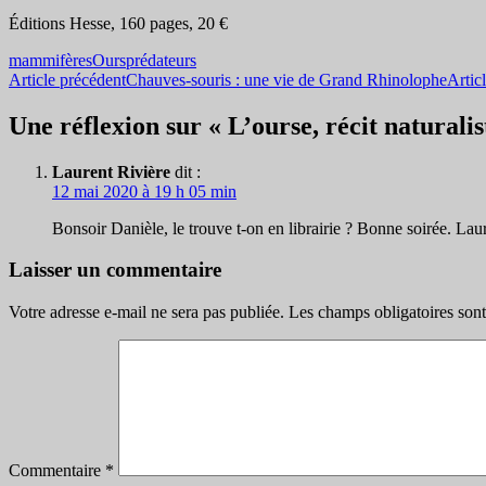
Éditions Hesse, 160 pages, 20 €
mammifères
Ours
prédateurs
Navigation
Article précédent
Chauves-souris : une vie de Grand Rhinolophe
Artic
des
Une réflexion sur « L’ourse, récit naturali
articles
Laurent Rivière
dit :
12 mai 2020 à 19 h 05 min
Bonsoir Danièle, le trouve t-on en librairie ? Bonne soirée. Lau
Laisser un commentaire
Votre adresse e-mail ne sera pas publiée.
Les champs obligatoires son
Commentaire
*