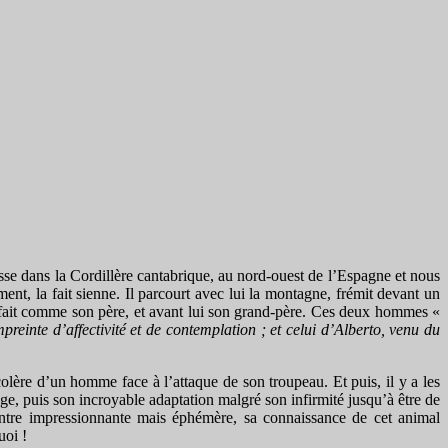
asse dans la Cordillère cantabrique, au nord-ouest de l’Espagne et nous
ment, la fait sienne. Il parcourt avec lui la montagne, frémit devant un
qui fait comme son père, et avant lui son grand-père. Ces deux hommes «
preinte d’affectivité et de contemplation ; et celui d’Alberto, venu du
 colère d’un homme face à l’attaque de son troupeau. Et puis, il y a les
iège, puis son incroyable adaptation malgré son infirmité jusqu’à être de
ontre impressionnante mais éphémère, sa connaissance de cet animal
uoi !