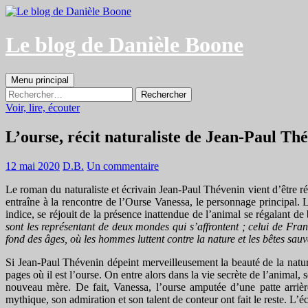
Aller
au
contenu
Le blog de Danièle Boone
Recherche
Menu principal
Rechercher :
Voir, lire, écouter
L’ourse, récit naturaliste de Jean-Paul Th
12 mai 2020
D.B.
Un commentaire
Le roman du naturaliste et écrivain Jean-Paul Thévenin vient d’être ré
entraîne à la rencontre de l’Ourse Vanessa, le personnage principal. Le
indice, se réjouit de la présence inattendue de l’animal se régalant d
sont les représentant de deux mondes qui s’affrontent ; celui de Franc
fond des âges, où les hommes luttent contre la nature et les bêtes sa
Si Jean-Paul Thévenin dépeint merveilleusement la beauté de la nature e
pages où il est l’ourse. On entre alors dans la vie secrète de l’animal,
nouveau mère. De fait, Vanessa, l’ourse amputée d’une patte arriè
mythique, son admiration et son talent de conteur ont fait le reste. L’é