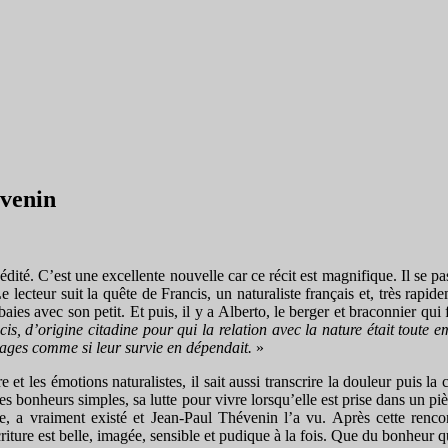
évenin
édité. C’est une excellente nouvelle car ce récit est magnifique. Il se p
 lecteur suit la quête de Francis, un naturaliste français et, très rapide
e baies avec son petit. Et puis, il y a Alberto, le berger et braconnier 
is, d’origine citadine pour qui la relation avec la nature était toute em
uvages comme si leur survie en dépendait.
»
t les émotions naturalistes, il sait aussi transcrire la douleur puis la
 ses bonheurs simples, sa lutte pour vivre lorsqu’elle est prise dans un p
re, a vraiment existé et Jean-Paul Thévenin l’a vu. Après cette renc
criture est belle, imagée, sensible et pudique à la fois. Que du bonheur q