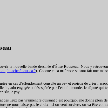
sseau
uvrir la nouvelle bande dessinée d’Élise Rousseau. Nous y retrouvons 
oi j’ai acheté tout ça ?
), Cocotte et sa maîtresse se sont fait une ma
mangée en cas d’effondrement consulte un psy et projette de créer l’asso
la filleule, ado engagée et désespérée par l’état du monde, le député qu
en sûr, le psy.
état des lieux pas vraiment réjouissant c’est pourquoi elle donne plein de
ature ne nous laisse pas le choix : si on veut survivre, on va être con