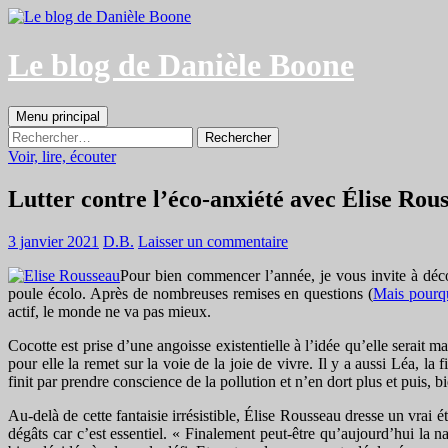
Aller
au
contenu
Le blog de Danièle Boone
Recherche
Menu principal
Rechercher :
Voir, lire, écouter
Lutter contre l’éco-anxiété avec Élise Rou
3 janvier 2021
D.B.
Laisser un commentaire
Pour bien commencer l’année, je vous invite à déco
poule écolo. Après de nombreuses remises en questions (
Mais pourqu
actif, le monde ne va pas mieux.
Cocotte est prise d’une angoisse existentielle à l’idée qu’elle serait 
pour elle la remet sur la voie de la joie de vivre. Il y a aussi Léa, 
finit par prendre conscience de la pollution et n’en dort plus et puis, bi
Au-delà de cette fantaisie irrésistible, Élise Rousseau dresse un vrai 
dégâts car c’est essentiel. « Finalement peut-être qu’aujourd’hui la n