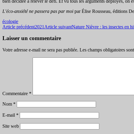
bien décidée à relever le défi. Et vu tous les arguments déployés, on est
L’éco-anxiété ne passera pas par moi
par Élise Rousseau, éditions De
écologie
Navigation
Article précédent
2021
Article suivant
Nature Nièvre : les insectes en h
des
Laisser un commentaire
articles
Votre adresse e-mail ne sera pas publiée.
Les champs obligatoires son
Commentaire
*
Nom
*
E-mail
*
Site web