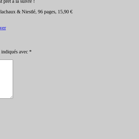
 prêt à la suivre !
lachaux & Niestlé, 96 pages, 15,90 €
iver
t indiqués avec
*