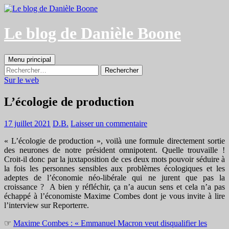
Aller
au
contenu
Le blog de Danièle Boone
Recherche
Menu principal
Rechercher :
Sur le web
L’écologie de production
17 juillet 2021
D.B.
Laisser un commentaire
« L’écologie de production », voilà une formule directement sortie
des neurones de notre président omnipotent. Quelle trouvaille !
Croit-il donc par la juxtaposition de ces deux mots pouvoir séduire à
la fois les personnes sensibles aux problèmes écologiques et les
adeptes de l’économie néo-libérale qui ne jurent que pas la
croissance ? A bien y réfléchir, ça n’a aucun sens et cela n’a pas
échappé à l’économiste Maxime Combes dont je vous invite à lire
l’interview sur Reporterre.
☞
Maxime Combes : « Emmanuel Macron veut disqualifier les