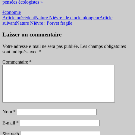
pensées écologistes »
économie
Navigation
Article précédent
Nature Nièvre : le cincle plongeur
Article
suivant
Nature Nièvre : l’orvet fragile
des
articles
Laisser un commentaire
Votre adresse e-mail ne sera pas publiée.
Les champs obligatoires
sont indiqués avec
*
Commentaire
*
Nom
*
E-mail
*
Site web