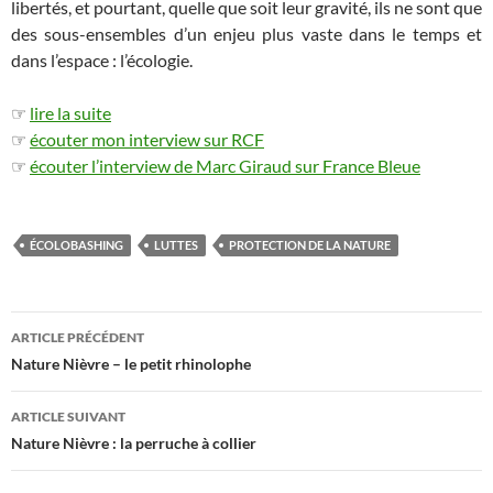
libertés, et pourtant, quelle que soit leur gravité, ils ne sont que
des sous-ensembles d’un enjeu plus vaste dans le temps et
dans l’espace : l’écologie.
☞
lire la suite
☞
écouter mon interview sur RCF
☞
écouter l’interview de Marc Giraud sur France Bleue
ÉCOLOBASHING
LUTTES
PROTECTION DE LA NATURE
Navigation
ARTICLE PRÉCÉDENT
des
Nature Nièvre – le petit rhinolophe
articles
ARTICLE SUIVANT
Nature Nièvre : la perruche à collier