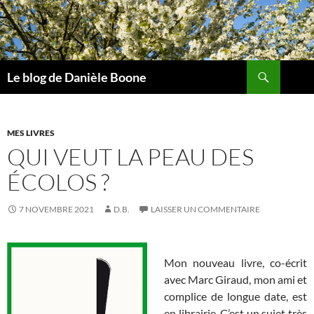
Aller
au
contenu
Recherche
Le blog de Danièle Boone
MES LIVRES
QUI VEUT LA PEAU DES
ÉCOLOS ?
7 NOVEMBRE 2021
D.B.
LAISSER UN COMMENTAIRE
.
Mon nouveau livre, co-écrit
avec Marc Giraud, mon ami et
complice de longue date, est
en librairie. C’est un sujet très