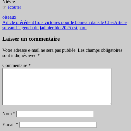
Nièvre.
☞
écouter
oiseaux
Navigation
Article précédent
Trois victoires pour le blaireau dans le Cher
Article
suivant
L’agenda du jadinier bio 2025 est paru
des
articles
Laisser un commentaire
Votre adresse e-mail ne sera pas publiée.
Les champs obligatoires
sont indiqués avec
*
Commentaire
*
Nom
*
E-mail
*