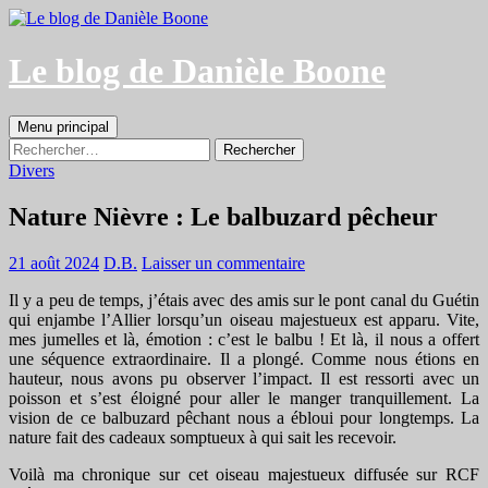
Aller
au
contenu
Le blog de Danièle Boone
Recherche
Menu principal
Rechercher :
Divers
Nature Nièvre : Le balbuzard pêcheur
21 août 2024
D.B.
Laisser un commentaire
Il y a peu de temps, j’étais avec des amis sur le pont canal du Guétin
qui enjambe l’Allier lorsqu’un oiseau majestueux est apparu. Vite,
mes jumelles et là, émotion : c’est le balbu ! Et là, il nous a offert
une séquence extraordinaire. Il a plongé. Comme nous étions en
hauteur, nous avons pu observer l’impact. Il est ressorti avec un
poisson et s’est éloigné pour aller le manger tranquillement. La
vision de ce balbuzard pêchant nous a ébloui pour longtemps. La
nature fait des cadeaux somptueux à qui sait les recevoir.
Voilà ma chronique sur cet oiseau majestueux diffusée sur RCF