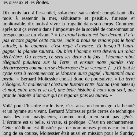
les oiseaux et les étoiles.
Dix mois face à l’essentiel, soi-même, sans miroir complaisant, dix
mois à ressentir la mer, séduisante et paisible, furieuse et
impitoyable, dix mois à vivre la frugalité dans son corps. Comment
après tout ça revenir dans l’imposture de la société de consommation
irrespectueuse du vivant ? «
Le grand bateau est loin devant. Il n’a
pas encore gagné cette course, mais si nous ne tenons pas le bord
suicide, il la gagnera, c’est réglé d’avance. Et lorsqu’il l’aura
gagner la planète sautera. Ou bien l’homme sera devenu un robot
décérébré. Ou encore, ce sera les deux à la fois : l’homme robot
téléguidé pullulera sur la Terre, et ensuite notre planète s’en
débarrassera comme on se débarrasse de la vermine. (…) Et tout le
cycle sera à recommencer, le Monstre aura gagné, l’humanité aura
perdu.
» Bernard Moitessier choisit donc de poursuivre. «
La terre
s’éloigne. Et maintenant c’est une histoire entre Joshua
(son bateau)
et moi, entre moi et le ciel, une belle histoire à nous tout seul, une
grande histoire d’amour qui ne regarde plus les autres.
»
Voilà pour l’histoire car le livre, c’est aussi un hommage à la beauté
et un hymne au vivant. Bernard Moitessier parle certes de technique
mais les non navigateurs, comme moi, n’en sont pas gênés.
L’écriture est si belle, si vraie, si poétique. C’est un enchantement.
Cette réédition est illustrée par de nombreuses photos car tout au
long de sa course, Moitessier était aussi en mission pour le Sunday