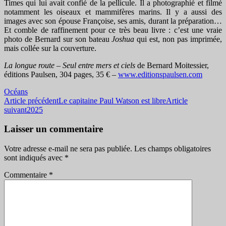
Times qui lui avait confié de la pellicule. Il a photographié et filmé
notamment les oiseaux et mammifères marins. Il y a aussi des
images avec son épouse Françoise, ses amis, durant la préparation…
Et comble de raffinement pour ce très beau livre : c’est une vraie
photo de Bernard sur son bateau
Joshua
qui est, non pas imprimée,
mais collée sur la couverture.
La longue route – Seul entre mers et ciels
de Bernard Moitessier,
éditions Paulsen, 304 pages, 35 € –
www.editionspaulsen.com
Océans
Navigation
Article précédent
Le capitaine Paul Watson est libre
Article
suivant
2025
des
articles
Laisser un commentaire
Votre adresse e-mail ne sera pas publiée.
Les champs obligatoires
sont indiqués avec
*
Commentaire
*