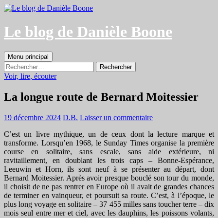
Aller
au
contenu
Le blog de Danièle Boone
Recherche
Menu principal
Rechercher :
Voir, lire, écouter
La longue route de Bernard Moitessier
19 décembre 2024
D.B.
Laisser un commentaire
C’est un livre mythique, un de ceux dont la lecture marque et
transforme. Lorsqu’en 1968, le Sunday Times organise la première
course en solitaire, sans escale, sans aide extérieure, ni
ravitaillement, en doublant les trois caps – Bonne-Espérance,
Leeuwin et Horn, ils sont neuf à se présenter au départ, dont
Bernard Moitessier. Après avoir presque bouclé son tour du monde,
il choisit de ne pas rentrer en Europe où il avait de grandes chances
de terminer en vainqueur, et poursuit sa route. C’est, à l’époque, le
plus long voyage en solitaire – 37 455 milles sans toucher terre – dix
mois seul entre mer et ciel, avec les dauphins, les poissons volants,