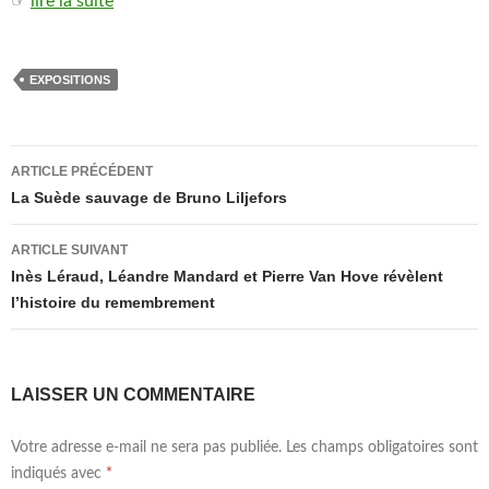
☞
lire la suite
EXPOSITIONS
Navigation
ARTICLE PRÉCÉDENT
des
La Suède sauvage de Bruno Liljefors
articles
ARTICLE SUIVANT
Inès Léraud, Léandre Mandard et Pierre Van Hove révèlent
l’histoire du remembrement
LAISSER UN COMMENTAIRE
Votre adresse e-mail ne sera pas publiée.
Les champs obligatoires sont
indiqués avec
*