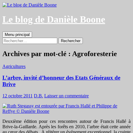
Aller
au
contenu
Le blog de Danièle Boone
Recherche
Menu principal
Rechercher :
Archives par mot-clé : Agroforesterie
Agricultures
L’arbre, invité d’honneur des Etats Généraux de
Brive
12 octobre 2011
D.B.
Laisser un commentaire
Deuxième édition pour ces rencontres autour de Francis Hallé à
Brive-la-Gaillarde. Après les forêts en 2010, l’arbre était cette année
au cœur des débats. A réitérer un événement exceptionnel, la crainte