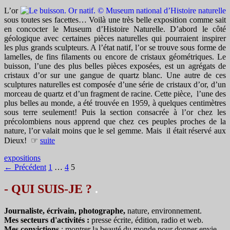
L’or
sous toutes ses facettes… Voilà une très belle exposition comme sait
en concocter le Museum d’Histoire Naturelle. D’abord le côté
géologique avec certaines pièces naturelles qui pourraient inspirer
les plus grands sculpteurs. A l’état natif, l’or se trouve sous forme de
lamelles, de fins filaments ou encore de cristaux géométriques. Le
buisson, l’une des plus belles pièces exposées, est un agrégats de
cristaux d’or sur une gangue de quartz blanc. Une autre de ces
sculptures naturelles est composée d’une série de cristaux d’or, d’un
morceau de quartz et d’un fragment de racine. Cette pièce, l’une des
plus belles au monde, a été trouvée en 1959, à quelques centimètres
sous terre seulement! Puis la section consacrée à l’or chez les
précolombiens nous apprend que chez ces peuples proches de la
nature, l’or valait moins que le sel gemme. Mais il était réservé aux
Dieux! ☞
suite
expositions
Navigation
← Précédent
1
…
4
5
des
- QUI SUIS-JE ?
.
articles
Journaliste, écrivain, photographe,
nature, environnement.
Mes secteurs d'activités :
presse écrite, édition, radio et web.
Mes convictions
: montrer la beauté du monde pour donner envie