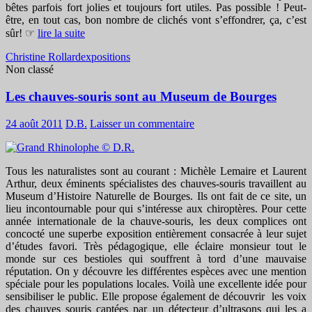
bêtes parfois fort jolies et toujours fort utiles. Pas possible ! Peut-
être, en tout cas, bon nombre de clichés vont s’effondrer, ça, c’est
sûr! ☞
lire la suite
Christine Rollard
expositions
Non classé
Les chauves-souris sont au Museum de Bourges
24 août 2011
D.B.
Laisser un commentaire
Tous les naturalistes sont au courant : Michèle Lemaire et Laurent
Arthur, deux éminents spécialistes des chauves-souris travaillent au
Museum d’Histoire Naturelle de Bourges. Ils ont fait de ce site, un
lieu incontournable pour qui s’intéresse aux chiroptères. Pour cette
année internationale de la chauve-souris, les deux complices ont
concocté une superbe exposition entièrement consacrée à leur sujet
d’études favori. Très pédagogique, elle éclaire monsieur tout le
monde sur ces bestioles qui souffrent à tord d’une mauvaise
réputation. On y découvre les différentes espèces avec une mention
spéciale pour les populations locales. Voilà une excellente idée pour
sensibiliser le public. Elle propose également de découvrir les voix
des chauves souris captées par un détecteur d’ultrasons qui les a