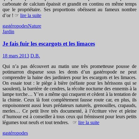
carbonate de calcium épaissit et grandit en continu en même temps
que le propriétaire. Ses proportions obéissent au fameux nombre
d’or ! ☞
lire la suite
gastéropodes
Nature
Jardin
Je fais fuir les escargots et les limaces
18 mars 2013
D.B.
Qui n’a pas découvert au matin une très prometteuse pousse de
potimarron disparue sous les dents d’un gastéropode ne peut
comprendre la haine des jardiniers pour les escargots et les limaces.
On essaie tout : le piège à bière (néfaste pour les hérissons qui se
saoulent), la barrière de cendres, la récolte nocturne des ennemis à la
lampe torche… Y’en a même qui craquent et cèdent à la tentation de
la chimie. Ceux là font complètement fausse route car, en plus, ils
empoisonnent aussi leurs prédateurs naturels, grenouilles, crapauds,
merles… Ce petit livre très documenté, à l’écriture vive et pleine
d’humour est à conseiller à tous ceux qui frémissent pour leurs petits
légumes tout neufs et tout tendres. ☞
lire la suite
gastéropodes