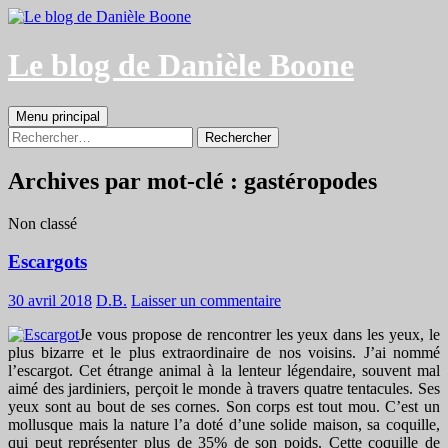
Aller
au
contenu
Le blog de Danièle Boone
Recherche
Menu principal
Rechercher :
Archives par mot-clé : gastéropodes
Non classé
Escargots
30 avril 2018
D.B.
Laisser un commentaire
Je vous propose de rencontrer les yeux dans les yeux, le
plus bizarre et le plus extraordinaire de nos voisins. J’ai nommé
l’escargot. Cet étrange animal à la lenteur légendaire, souvent mal
aimé des jardiniers, perçoit le monde à travers quatre tentacules. Ses
yeux sont au bout de ses cornes. Son corps est tout mou. C’est un
mollusque mais la nature l’a doté d’une solide maison, sa coquille,
qui peut représenter plus de 35% de son poids. Cette coquille de