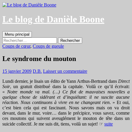
Aller
au
contenu
Le blog de Danièle Boone
Recherche
Menu principal
Rechercher :
Coups de cœur
,
Coups de gueule
Le syndrome du mouton
15 janvier 2009
D.B.
Laisser un commentaire
Lundi dernier, je lisais un édito de Yann Arthus-Bertrand dans
Direct
Soir
, un gratuit distribué dans la capitale. Voilà ce qu’il écrivait:
«
Notre monde va mal. (…) Ce flot de mauvaises nouvelles a
quelque chose de sidérant et d’inquiétant: il ne suscite aucune
réaction. Nous continuons à vivre en ne changeant rien
. » Et oui,
c’est bien cela qui est fascinant. Nous savons mais on va droit
devant, dans le mur, voire… dans le précipice, vous savez, comme
ces moutons qui suivent aveuglément le mouton de tête dans un
suicide collectif. Je me suis dit, tiens, voilà un sujet! ☞
suite