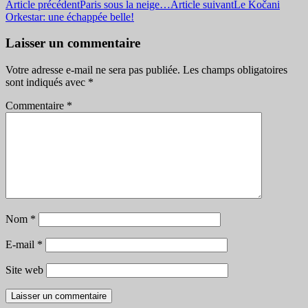
Navigation
Article précédent
Paris sous la neige…
Article suivant
Le Kočani
Orkestar: une échappée belle!
des
articles
Laisser un commentaire
Votre adresse e-mail ne sera pas publiée.
Les champs obligatoires
sont indiqués avec
*
Commentaire
*
Nom
*
E-mail
*
Site web