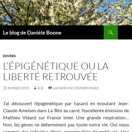
Aller
au
contenu
Recherche
Le blog de Danièle Boone
DIVERS
L’ÉPIGÉNÉTIQUE OU LA
LIBERTÉ RETROUVÉE
8 MARS 2010
D.B.
LAISSER UN COMMENTAIRE
J’ai découvert l’épigénétique par hasard en écoutant Jean-
Claude Ameisen dans La Tête au carré, l’excellente émission de
Mathieu Vidard sur France Inter. Une grande respiration…
Non, les gènes ne déterminent pas toute notre vie. Oui nous
sommes des individus libres, responsables de notre vie. Une