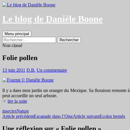
Aller
au
contenu
Le blog de Danièle Boone
Recherche
Menu principal
Rechercher :
Non classé
Folie pollen
13 juin 2011
D.B.
Un commentaire
Il y a dans mon jardin un oranger du Mexique. Sa floraison remonte à 
peut accueillir un seul arbuste.
☞
lire la suite
insectes
Nature
Navigation
Article précédent
Escapade dans l’Oise
Article suivant
Ecolos bernés
des
Une réflexion sur « Folie pollen »