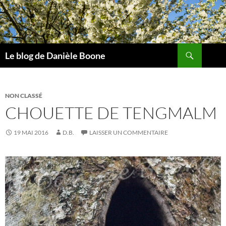
Aller
au
contenu
Recherche
Le blog de Danièle Boone
NON CLASSÉ
CHOUETTE DE TENGMALM
19 MAI 2016
D.B.
LAISSER UN COMMENTAIRE