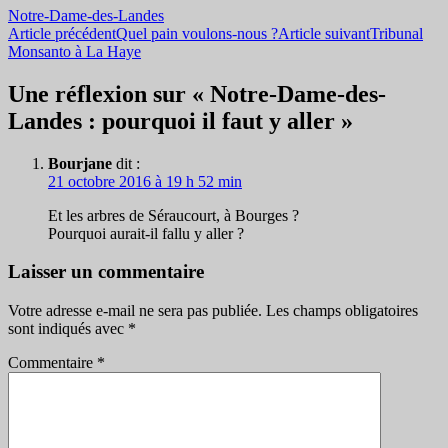
Notre-Dame-des-Landes
Navigation
Article précédent
Quel pain voulons-nous ?
Article suivant
Tribunal
Monsanto à La Haye
des
articles
Une réflexion sur « Notre-Dame-des-
Landes : pourquoi il faut y aller »
Bourjane
dit :
21 octobre 2016 à 19 h 52 min
Et les arbres de Séraucourt, à Bourges ?
Pourquoi aurait-il fallu y aller ?
Laisser un commentaire
Votre adresse e-mail ne sera pas publiée.
Les champs obligatoires
sont indiqués avec
*
Commentaire
*