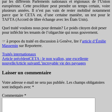
par les différents Parlements nationaux et régionaux de l’Union
européenne. Cette procédure peut prendre un temps certain, voire
plusieurs années. Il n’est pas vain de rester mobilisé notamment
parce que le CETA est, d’une certaine manière, un test pour le
TAFTA (Accord de libre échange avec les États Unis).
Quel traité voulons nous pour demain? Le poids citoyen doit peser
pour infléchir les tenants de l’oligarchie qui nous gouvernent.
☞ à propos du traité en discussion à Genève, lire l’
article d’Émilie
Massemin
sur Reporterre.
Traités internationaux
Navigation
Article précédent
CETA : le non wallon, une excellente
nouvelle
Article suivant
L’incroyable vie des paysages
des
articles
Laisser un commentaire
Votre adresse e-mail ne sera pas publiée.
Les champs obligatoires
sont indiqués avec
*
Commentaire
*