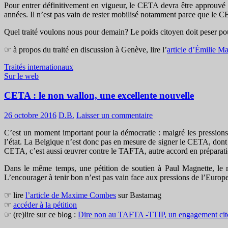
Pour entrer définitivement en vigueur, le CETA devra être approuvé 
années. Il n’est pas vain de rester mobilisé notamment parce que le C
Quel traité voulons nous pour demain? Le poids citoyen doit peser pour
☞ à propos du traité en discussion à Genève, lire l’
article d’Émilie M
Traités internationaux
Sur le web
CETA : le non wallon, une excellente nouvelle
26 octobre 2016
D.B.
Laisser un commentaire
C’est un moment important pour la démocratie : malgré les pressions 
l’état. La Belgique n’est donc pas en mesure de signer le CETA, dont l’
CETA, c’est aussi œuvrer contre le TAFTA, autre accord en préparation
Dans le même temps, une pétition de soutien à Paul Magnette, le m
L’encourager à tenir bon n’est pas vain face aux pressions de l’Eur
☞ lire
l’article de Maxime Combes
sur Bastamag
☞
accéder à la pétition
☞ (re)lire sur ce blog :
Dire non au TAFTA -TTIP, un engagement ci