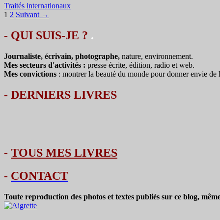
Traités internationaux
Navigation
1
2
Suivant →
des
- QUI SUIS-JE ?
.
articles
Journaliste, écrivain, photographe,
nature, environnement.
Mes secteurs d'activités :
presse écrite, édition, radio et web.
Mes convictions
: montrer la beauté du monde pour donner envie de le 
-
DERNIERS LIVRES
-
TOUS MES LIVRES
-
CONTACT
Toute reproduction des photos et textes publiés sur ce blog, même 