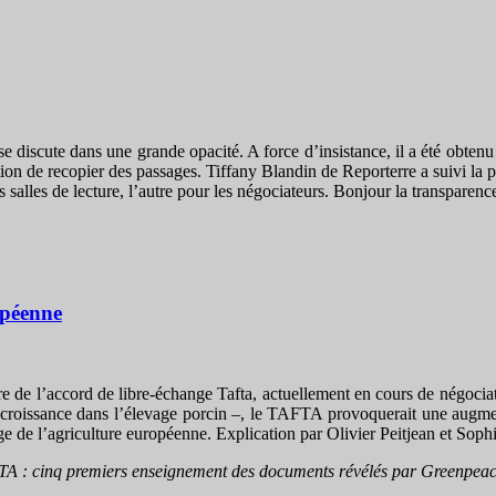
se discute dans une grande opacité. A force d’insistance, il a été obten
diction de recopier des passages. Tiffany Blandin de Reporterre a suivi
 salles de lecture, l’autre pour les négociateurs. Bonjour la transparenc
opéenne
ure de l’accord de libre-échange Tafta, actuellement en cours de négociat
 croissance dans l’élevage porcin –, le TAFTA provoquerait une augmen
e de l’agriculture européenne. Explication par Olivier Peitjean et Soph
A : cinq premiers enseignement des documents révélés par Greenpea