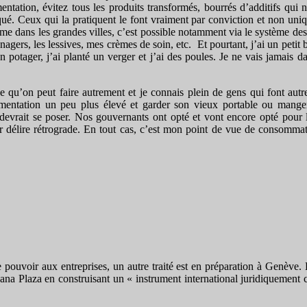
tation, évitez tous les produits transformés, bourrés d’additifs qui 
qué. Ceux qui la pratiquent le font vraiment par conviction et non uni
me dans les grandes villes, c’est possible notamment via le système de
énagers, les lessives, mes crèmes de soin, etc. Et pourtant, j’ai un peti
potager, j’ai planté un verger et j’ai des poules. Je ne vais jamais d
 qu’on peut faire autrement et je connais plein de gens qui font autr
limentation un peu plus élevé et garder son vieux portable ou manger
evrait se poser. Nos gouvernants ont opté et vont encore opté pour les 
 délire rétrograde. En tout cas, c’est mon point de vue de consommatric
ouvoir aux entreprises, un autre traité est en préparation à Genève. L
na Plaza en construisant un « instrument international juridiquement 