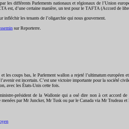
par les différents Parlements nationaux et régionaux de l’Union europé
ETA est, d’une certaine manière, un test pour le TAFTA (Accord de libr
 infléchir les tenants de l’oligarchie qui nous gouvernent.
assemin
sur Reporterre.
et les coups bas, le Parlement wallon a rejeté l’ultimatum européen e
avenir est incertain. C’est une victoire importante pour la société civi
, avec les États-Unis cette fois.
inistre-président de la Wallonie qui a osé dire non à cet accord de 
ope menées par Mr Juncker, Mr Tusk ou par le Canada via Mr Trudeau e
toyen