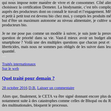
qui nous impose notre manière de vivre et de consommer. Côté alimen
choisissez la certification Demeter. La biodynamie, c’est très compli
auprès des producteurs dont on connaît le travail et l’engagement. Mê
et petit à petit tout est devenu bio chez moi, y compris les produits m
but d’être un maximum autonome au niveau alimentaire, je cultive un 
producteurs bio.
Je ne me pose pas comme un modèle à suivre, je suis juste la preuve
question de priorité dans sa vie. Vaut-il mieux avoir un budget a
smartphone
.
? Voilà une des multiples questions que chacun peut et d
liberticides, mais nous ne sommes pas obligés de les suivre dans leur
quantité.
…
Traités internationaux
Sur le web
Quel traité pour demain ?
28 octobre 2016
D.B.
Laisser un commentaire
Alors que, finalement, le CETA va être signé donnant encore plus de p
notamment suite à des catastrophes comme celles de Bhopal ou du Ra
des multinationales, bloquent le processus.