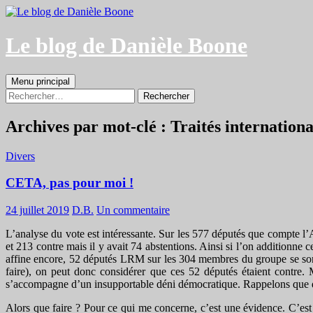
Aller
au
contenu
Le blog de Danièle Boone
Recherche
Menu principal
Rechercher :
Archives par mot-clé : Traités internation
Divers
CETA, pas pour moi !
24 juillet 2019
D.B.
Un commentaire
L’analyse du vote est intéressante. Sur les 577 députés que compte l’A
et 213 contre mais il y avait 74 abstentions. Ainsi si l’on additionne c
affine encore, 52 députés LRM sur les 304 membres du groupe se sont 
faire), on peut donc considérer que ces 52 députés étaient contre. 
s’accompagne d’un insupportable déni démocratique. Rappelons que deux
Alors que faire ? Pour ce qui me concerne, c’est une évidence. C’est 