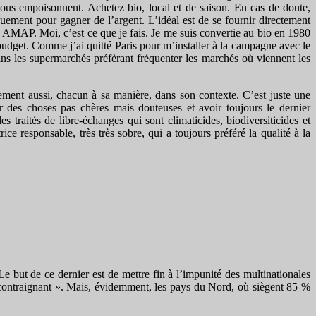
nous empoisonnent. Achetez bio, local et de saison. En cas de doute,
quement pour gagner de l’argent. L’idéal est de se fournir directement
s AMAP. Moi, c’est ce que je fais. Je me suis convertie au bio en 1980
t budget. Comme j’ai quitté Paris pour m’installer à la campagne avec le
ans les supermarchés préfèrant fréquenter les marchés où viennent les
ement aussi, chacun à sa manière, dans son contexte. C’est juste une
 des choses pas chères mais douteuses et avoir toujours le dernier
traités de libre-échanges qui sont climaticides, biodiversiticides et
e responsable, très très sobre, qui a toujours préféré la qualité à la
e but de ce dernier est de mettre fin à l’impunité des multinationales
contraignant ». Mais, évidemment, les pays du Nord, où siègent 85 %