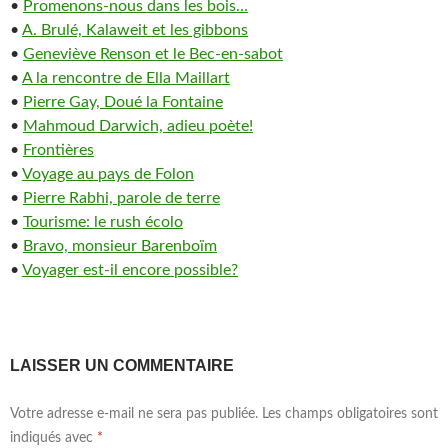
•
Promenons-nous dans les bois…
•
A. Brulé, Kalaweit et les gibbons
•
Geneviève Renson et le Bec-en-sabot
•
A la rencontre de Ella Maillart
•
Pierre Gay, Doué la Fontaine
•
Mahmoud Darwich, adieu poète!
•
Frontières
•
Voyage au pays de Folon
•
Pierre Rabhi, parole de terre
•
Tourisme: le rush écolo
•
Bravo, monsieur Barenboïm
•
Voyager est-il encore possible?
LAISSER UN COMMENTAIRE
Votre adresse e-mail ne sera pas publiée.
Les champs obligatoires sont
indiqués avec
*