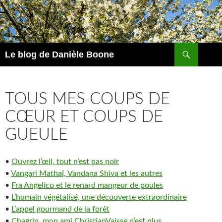
Aller
au
contenu
Recherche
Le blog de Danièle Boone
TOUS MES COUPS DE
CŒUR ET COUPS DE
GUEULE
•
Ouvrez l’œil, tout n’est pas noir
•
Vangari Mathaï, Vandana Shiva et les autres
•
Fra Angelico et le renard mangeur de poules
•
L’humain végétalisé, une découverte extraordinaire
•
L’appel gourmand de la forêt
•
Chagrin, mon ami ChristianVaisse n’est plus