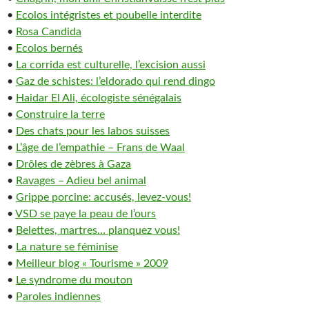
•
Ecolos intégristes et poubelle interdite
•
Rosa Candida
•
Ecolos bernés
•
La corrida est culturelle, l’excision aussi
•
Gaz de schistes: l’eldorado qui rend dingo
•
Haidar El Ali, écologiste sénégalais
•
Construire la terre
•
Des chats pour les labos suisses
•
L’âge de l’empathie – Frans de Waal
•
Drôles de zèbres à Gaza
•
Ravages – Adieu bel animal
•
Grippe porcine: accusés, levez-vous!
•
VSD se paye la peau de l’ours
•
Belettes, martres… planquez vous!
•
La nature se féminise
•
Meilleur blog « Tourisme » 2009
•
Le syndrome du mouton
•
Paroles indiennes