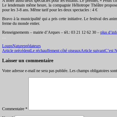
A noter aussi deux spectacles pour les enfants. Le premier, « Petits co
Le lendemain même heure, la compagnie Héliotrope Théâtre proposera 
pour les 3-8 ans. Même tarif pour les deux spectacles : 4 €
Bravo à la municipalité qui a pris cette initiative. Le festival des 
ferme du monde entier.
Renseignements – mairie d’Arques – tèl.: 03 21 12 62 30 –
plus d’inf
…
Loups
Nature
prédateurs
Navigation
Article précédent
Le réchauffement côté oiseaux
Article suivant
C’est N
des
Laisser un commentaire
articles
Votre adresse e-mail ne sera pas publiée.
Les champs obligatoires son
Commentaire
*