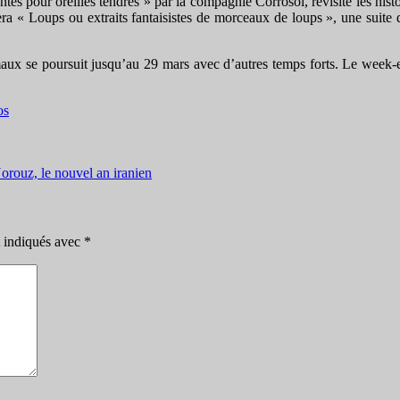
ntes pour oreilles tendres » par la compagnie Corrosol, revisite les hist
« Loups ou extraits fantaisistes de morceaux de loups », une suite d’h
animaux se poursuit jusqu’au 29 mars avec d’autres temps forts. Le wee
os
orouz, le nouvel an iranien
t indiqués avec
*