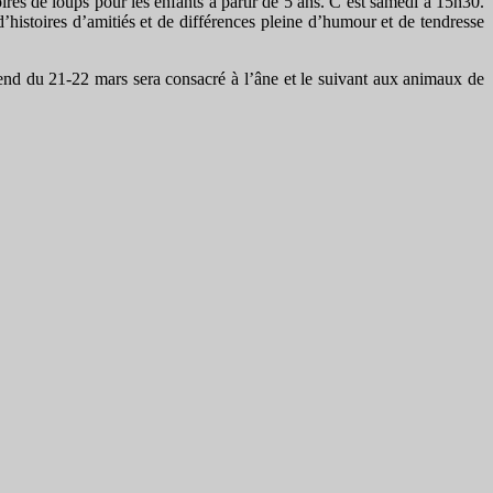
oires de loups pour les enfants à partir de 5 ans. C’est samedi à 15h30.
istoires d’amitiés et de différences pleine d’humour et de tendresse
k-end du 21-22 mars sera consacré à l’âne et le suivant aux animaux de