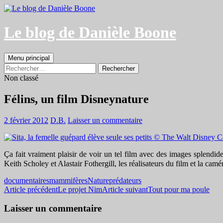
Aller
au
contenu
Le blog de Danièle Boone
Recherche
Menu principal
Rechercher :
Non classé
Félins, un film Disneynature
2 février 2012
D.B.
Laisser un commentaire
Ça fait vraiment plaisir de voir un tel film avec des images splendides
Keith Scholey et Alastair Fothergill, les réalisateurs du film et la 
documentaires
mammifères
Nature
prédateurs
Navigation
Article précédent
Le projet Nim
Article suivant
Tout pour ma poule
des
Laisser un commentaire
articles