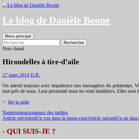
Aller
au
contenu
Le blog de Danièle Boone
Recherche
Menu principal
Rechercher :
Non classé
Hirondelles à tire-d’aile
27 mars 2014
D.B.
On attend toujours avec impatience nos messagères du printemps. Voir 
tout près de nous. Leur proximité nous les rend familières. Elles sont 
☞
lire la suite
Nature
oiseaux
oiseaux des jardins
Navigation
Article précédent
Un coq dans la basse-cour
Article suivant
Un an dans 
des
- QUI SUIS-JE ?
.
articles