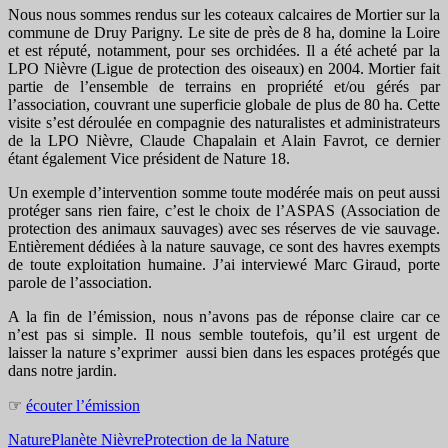
Nous nous sommes rendus sur les coteaux calcaires de Mortier
sur la
commune de Druy Parigny. Le site de près de 8 ha, domine la Loire
et est réputé, notamment, pour ses orchidées. Il a été acheté par la
LPO Nièvre (Ligue de protection des oiseaux) en 2004. Mortier fait
partie de l’ensemble de terrains en propriété et/ou gérés par
l’association, couvrant une superficie globale de plus de 80 ha. Cette
visite s’est déroulée en compagnie des naturalistes et administrateurs
de la LPO Nièvre, Claude Chapalain et Alain Favrot, ce dernier
étant également Vice président de Nature 18.
Un exemple d’intervention somme toute modérée mais on peut aussi
protéger sans rien faire, c’est le choix de l’ASPAS (Association de
protection des animaux sauvages) avec ses réserves de vie sauvage.
Entièrement dédiées à la nature sauvage, ce sont des havres exempts
de toute exploitation humaine. J’ai interviewé Marc Giraud, porte
parole de l’association.
A la fin de l’émission, nous n’avons pas de réponse claire car ce
n’est pas si simple. Il nous semble toutefois, qu’il est urgent de
laisser la nature s’exprimer aussi bien dans les espaces protégés que
dans notre jardin.
☞
écouter l’émission
Nature
Planète Nièvre
Protection de la Nature