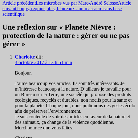
Navigation
Article précédent
Les microbes vus par Marc-André Selosse
Article
suivant
Loups, requins, ibis, blaireaux : un massacre sans base
des
scientifique
articles
Une réflexion sur « Planète Nièvre :
protection de la nature : gérer ou ne pas
gérer »
Charlotte
dit :
3 octobre 2017 à 13 h 51 min
Bonjour,
J’aime beaucoup vos articles. Ils sont très intéressants. Je
m’intéresse beaucoup à la nature. D’ailleurs je travaille pour
un Bureau sur la Terre, une société qui propose des produits
écologiques, recyclés et durables, non nocifs pour la santé et
pour la planète. Chaque jour, nous pratiquons des gestes écolo
afin de préserver l’environnement.
Je suis contente de voir des articles en faveur de la nature et
des animaux, ça change de la violence quotidienne.
Merci pour ce que vous faites.