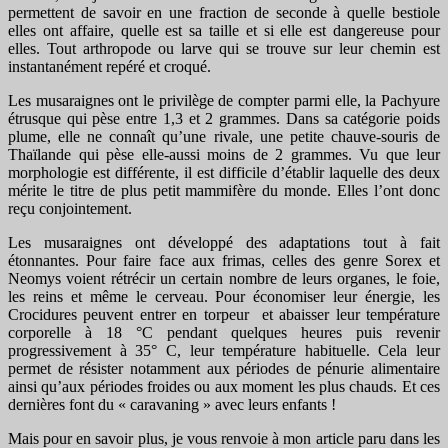
permettent de savoir en une fraction de seconde à quelle bestiole
elles ont affaire, quelle est sa taille et si elle est dangereuse pour
elles. Tout arthropode ou larve qui se trouve sur leur chemin est
instantanément repéré et croqué.
Les musaraignes ont le privilège de compter parmi elle, la Pachyure
étrusque qui pèse entre 1,3 et 2 grammes. Dans sa catégorie poids
plume, elle ne connaît qu’une rivale, une petite chauve-souris de
Thaïlande qui pèse elle-aussi moins de 2 grammes. Vu que leur
morphologie est différente, il est difficile d’établir laquelle des deux
mérite le titre de plus petit mammifère du monde. Elles l’ont donc
reçu conjointement.
Les musaraignes ont développé des adaptations tout à fait
étonnantes. Pour faire face aux frimas, celles des genre Sorex et
Neomys voient rétrécir un certain nombre de leurs organes, le foie,
les reins et même le cerveau. Pour économiser leur énergie, les
Crocidures peuvent entrer en torpeur et abaisser leur température
corporelle à 18 °C pendant quelques heures puis revenir
progressivement à 35° C, leur température habituelle. Cela leur
permet de résister notamment aux périodes de pénurie alimentaire
ainsi qu’aux périodes froides ou aux moment les plus chauds. Et ces
dernières font du « caravaning » avec leurs enfants !
Mais pour en savoir plus, je vous renvoie à mon article paru dans les