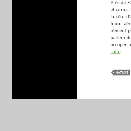
Près de 7
et ce n’es
la tête d
foutu aér
n’émeut p
parlera d
occuper t
suite
NATURE