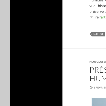
vue histo
préserver.
☞ lire l’
art
NATURE
NON CLASS
PRÉ
HUM
1 FÉVRIE