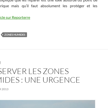
rique mais qu’il faut absolument les protéger et les
icle sur Reporterre
ZONES HUMIDES
É
SERVER LES ZONES
IDES : UNE URGENCE
R 2013