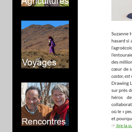
Suzanne Hu
hasard si 
l’agroécol
l’entourai
des millio
cœur de so
castor, est
Drawing La
sur près 
héros de
collaborat
où le « pe
et pourquo
☞
lire la s