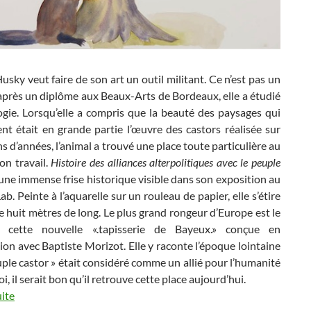
sky veut faire de son art un outil militant. Ce n’est pas un
après un diplôme aux Beaux-Arts de Bordeaux, elle a étudié
ogie. Lorsqu’elle a compris que la beauté des paysages qui
ent était en grande partie l’œuvre des castors réalisée sur
ns d’années, l’animal a trouvé une place toute particulière au
n travail.
Histoire des alliances alterpolitiques avec le peuple
une immense frise historique visible dans son exposition au
b. Peinte à l’aquarelle sur un rouleau de papier, elle s’étire
de huit mètres de long. Le plus grand rongeur d’Europe est le
 cette nouvelle «.tapisserie de Bayeux.» conçue en
ion avec Baptiste Morizot. Elle y raconte l’époque lointaine
uple castor » était considéré comme un allié pour l’humanité
i, il serait bon qu’il retrouve cette place aujourd’hui.
uite