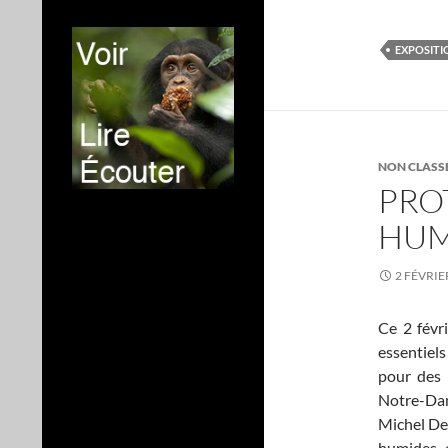
EXPOSITI
NON CLASS
PRO
HUM
2 FÉVRIE
Ce 2 févr
essentiels
pour des 
Notre-Dam
Michel Der
humides, 