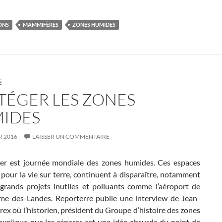
ONS
MAMMIFÈRES
ZONES HUMIDES
É
TÉGER LES ZONES
IDES
R 2016
LAISSER UN COMMENTAIRE
ier est journée mondiale des zones humides. Ces espaces
 pour la vie sur terre, continuent à disparaître, notamment
grands projets inutiles et polluants comme l’aéroport de
e-des-Landes. Reporterre publie une interview de Jean-
ex où l’historien, président du Groupe d’histoire des zones
explique que les réparer est une idée absurde du point de