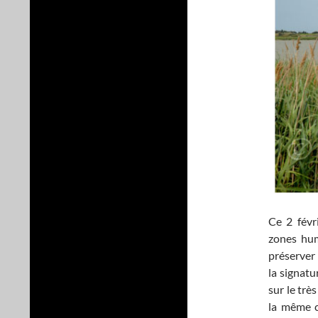
Ce 2 févr
zones hum
préserver
la signatu
sur le trè
la même c