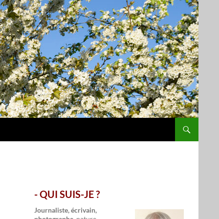
- QUI SUIS-JE ?
.
Journaliste, écrivain,
photographe,
nature,