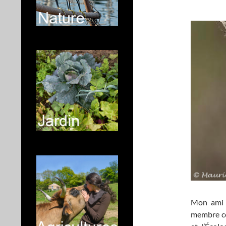
Mon ami M
membre co