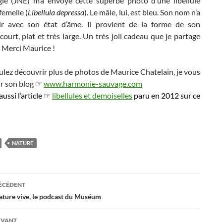
ogie (JNE) m’a envoyé cette superbe photo d’une libellule
femelle (
Libellula depressa
). Le mâle, lui, est bleu. Son nom n’a
ir avec son état d’âme. Il provient de la forme de son
urt, plat et très large. Un très joli cadeau que je partage
 Merci Maurice !
ulez découvrir plus de photos de Maurice Chatelain, je vous
ur son blog ☞
www.harmonie-sauvage.com
aussi l’article ☞
libellules et demoiselles
paru en 2012 sur ce
NATURE
ation
RÉCÉDENT
ature vive, le podcast du Muséum
es
IVANT