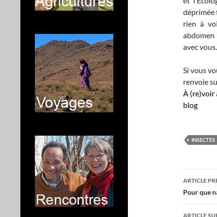
et l’Écol
déprimée 
rien à vo
abdomen co
avec vous.
Si vous vo
renvoie s
À (re)voir 
blog
s
INSECTES
Navig
ARTICLE P
des
Pour que n
articl
ARTICLE SU