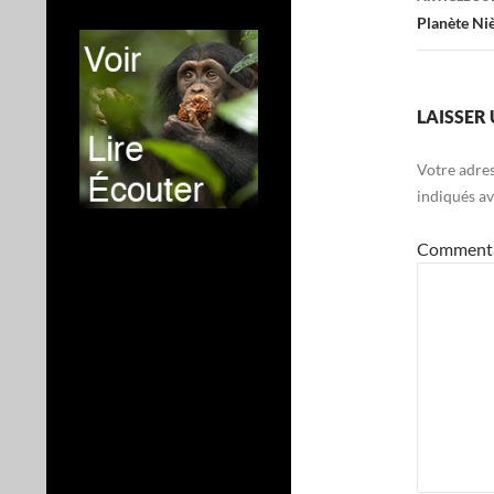
Planète Niè
LAISSER
Votre adres
indiqués a
Comment