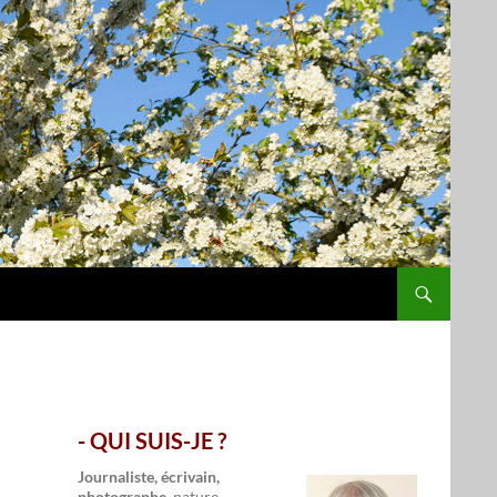
- QUI SUIS-JE ?
.
Journaliste, écrivain,
photographe,
nature,