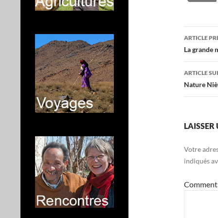
Navig
ARTICLE P
des
La grande 
articl
ARTICLE SU
Nature Nièv
LAISSER
Votre adres
indiqués a
Comment