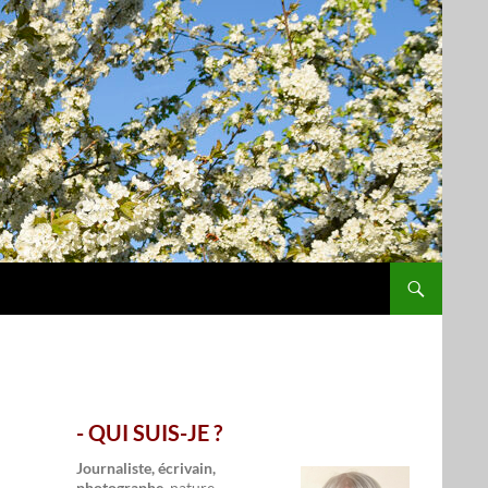
- QUI SUIS-JE ?
.
Journaliste, écrivain,
photographe,
nature,