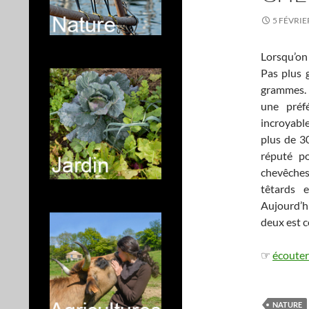
5 FÉVRIE
Lorsqu’on 
Pas plus 
grammes. 
une préf
incroyabl
plus de 30
réputé po
chevêches
têtards e
Aujourd’h
deux est c
☞
écouter
NATURE