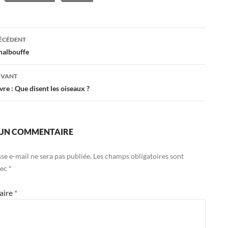
ation
RÉCÉDENT
malbouffe
es
IVANT
re : Que disent les oiseaux ?
 UN COMMENTAIRE
se e-mail ne sera pas publiée.
Les champs obligatoires sont
vec
*
aire
*