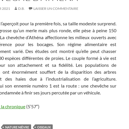
R 2021
D.B.
LAISSER UN COMMENTAIRE
l’aperçoit pour la première fois, sa taille modeste surprend.
grosse qu’un merle mais plus ronde, elle pèse à peine 150
La chevêche d’Athéna affectionne les milieux ouverts avec
érence pour les bocages. Son régime alimentaire est
ement varié. Des études ont montré qu’elle peut chasser
0 espèces différentes de proies. Le couple formé à vie est
ur son attachement et sa fidélité. Les populations de
 ont énormément souffert de la disparition des arbres
t des haies due à l’industrialisation de l’agriculture.
ui son ennemie numéro 1 est la route : une chevêche sur
ondamnée à finir ses jours percutée par un véhicule.
 la chronique
(5′57″)
NATURE NIÈVRE
OISEAUX