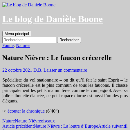
Aller
au
contenu
Le blog de Danièle Boone
Recherche
Menu principal
Rechercher :
Faune
,
Natures
Nature Nièvre : Le faucon crécerelle
22 octobre 2021
D.B.
Laisser un commentaire
Spécialiste du vol stationnaire – on dit qu’il fait le saint Esprit – le
faucon crécerelle est le plus commun de tous les faucons. Il chasse
principalement les petits mammifères comme le campagnol. Avec sa
jolie silhouette élancée, ce petit rapace diurne est aussi l’un des plus
élégants.
☞
écouter la chronique
(6′40″)
Nature
Nature Nièvre
oiseaux
Navigation
Article précédent
Nature Nièvre : La loutre d’Europe
Article suivant
Il