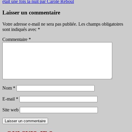
était une fois la nuit par Carole Reboul
des
articles
Laisser un commentaire
Votre adresse e-mail ne sera pas publiée.
Les champs obligatoires
sont indiqués avec
*
Commentaire
*
Nom
*
E-mail
*
Site web