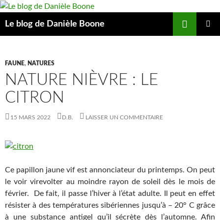
Aller
au
Recherche
Le blog de Danièle Boone
contenu
MENU
PRINCIP
FAUNE
,
NATURES
NATURE NIÈVRE : LE
CITRON
15 MARS 2022
D.B.
LAISSER UN COMMENTAIRE
Ce papillon jaune vif est annonciateur du printemps. On peut
le voir virevolter au moindre rayon de soleil dès le mois de
février. De fait, il passe l’hiver à l’état adulte. Il peut en effet
résister à des températures sibériennes jusqu’à – 20° C grâce
à une substance antigel qu’il sécrète dès l’automne. Afin