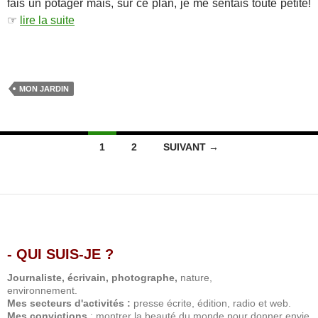
fais un potager mais, sur ce plan, je me sentais toute petite!
☞
lire la suite
…
MON JARDIN
Navigation
1
2
SUIVANT →
des
articles
- QUI SUIS-JE ?
.
Journaliste, écrivain, photographe,
nature,
environnement.
Mes secteurs d'activités :
presse écrite, édition, radio et web.
Mes convictions
: montrer la beauté du monde pour donner envie