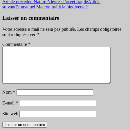
Navigation
Article précédent
Nature Nièvre : l’orvet fragile
Article
suivant
Emmanuel Macron trahit la biodiversité
des
articles
Laisser un commentaire
Votre adresse e-mail ne sera pas publiée.
Les champs obligatoires
sont indiqués avec
*
Commentaire
*
Nom
*
E-mail
*
Site web