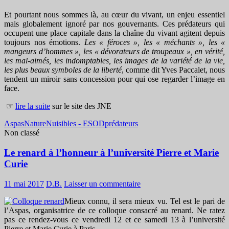
Et pourtant nous sommes là, au cœur du vivant, un enjeu essentiel
mais globalement ignoré par nos gouvernants. Ces prédateurs qui
occupent une place capitale dans la chaîne du vivant agitent depuis
toujours nos émotions.
Les « féroces », les « méchants », les «
mangeurs d’hommes », les « dévorateurs de troupeaux », en vérité,
les mal-aimés, les indomptables, les images de la variété de la vie,
les plus beaux symboles de la liberté
, comme dit Yves Paccalet, nous
tendent un miroir sans concession pour qui ose regarder l’image en
face.
☞
lire la suite
sur le site des JNE
Aspas
Nature
Nuisibles - ESOD
prédateurs
Non classé
Le renard à l’honneur à l’université Pierre et Marie
Curie
11 mai 2017
D.B.
Laisser un commentaire
Mieux connu, il sera mieux vu. Tel est le pari de
l’Aspas, organisatrice de ce colloque consacré au renard. Ne ratez
pas ce rendez-vous ce vendredi 12 et ce samedi 13 à l’université
Pierre et Marie Curie à Paris.