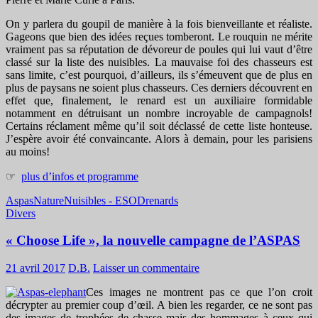
On y parlera du goupil de manière à la fois bienveillante et réaliste.
Gageons que bien des idées reçues tomberont. Le rouquin ne mérite
vraiment pas sa réputation de dévoreur de poules qui lui vaut d’être
classé sur la liste des nuisibles. La mauvaise foi des chasseurs est
sans limite, c’est pourquoi, d’ailleurs, ils s’émeuvent que de plus en
plus de paysans ne soient plus chasseurs. Ces derniers découvrent en
effet que, finalement, le renard est un auxiliaire formidable
notamment en détruisant un nombre incroyable de campagnols!
Certains réclament même qu’il soit déclassé de cette liste honteuse.
J’espère avoir été convaincante. Alors à demain, pour les parisiens
au moins!
☞
plus d’infos et programme
Aspas
Nature
Nuisibles - ESOD
renards
Divers
« Choose Life », la nouvelle campagne de l’ASPAS
21 avril 2017
D.B.
Laisser un commentaire
Ces images ne montrent pas ce que l’on croit
décrypter au premier coup d’œil. A bien les regarder, ce ne sont pas
des images de trophées de chasse mais des hommages à ceux qui