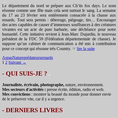
…
Le département du nord se prépare aux Ch’tis fox days. Le nom
résonne comme une fête mais cela sent surtout le sang. La semaine
du 17 au 23 février sera entièrement consacrée à la chasse aux
renards. Tout sera permis : déterrage, piégeage, tirs… Encourager
des actes capables de causer d’immenses souffrances à des créatures
vivantes est un acte de pure barbarie, une déchéance pour notre
humanité. Cette initiative revient à Jean-Marc Dujardin, le nouveau
président de la FDC 59 (Fédération départementale de chasse). Je
suppose qu’un cabinet de communication a été mis à contribution
pour ce concept qui résonne très Country. ☞
lire la suite
Aspas
Nature
prédateurs
renards
Navigation
1
2
Suivant →
des
- QUI SUIS-JE ?
.
articles
Journaliste, écrivain, photographe,
nature, environnement.
Mes secteurs d'activités :
presse écrite, édition, radio et web.
Mes convictions
: montrer la beauté du monde pour donner envie
de le préserver vite, car il y a urgence.
-
DERNIERS LIVRES