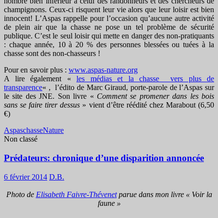
nombre bien inférieur à celui des randonneurs et des chercheurs de
champignons. Ceux-ci risquent leur vie alors que leur loisir est bien
innocent! L’Aspas rappelle pour l’occasion qu’aucune autre activité
de plein air que la chasse ne pose un tel problème de sécurité
publique. C’est le seul loisir qui mette en danger des non-pratiquants
: chaque année, 10 à 20 % des personnes blessées ou tuées à la
chasse sont des non-chasseurs !
Pour en savoir plus :
www.aspas-nature.org
A lire également «
les médias et la chasse vers plus de
transparence
« , l’édito de Marc Giraud, porte-parole de l’Aspas sur
le site des JNE. Son livre «
Comment se promener dans les bois
sans se faire tirer dessus
» vient d’être réédité chez Marabout (6,50
€)
Aspas
chasse
Nature
Non classé
Prédateurs: chronique d’une disparition annoncée
6 février 2014
D.B.
Photo de
Elisabeth Faivre-Thévenet
parue dans mon livre « Voir la
faune »