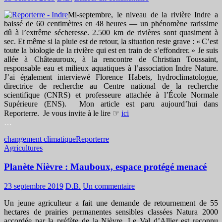
Mi-septembre, le niveau de la rivière Indre a
baissé de 60 centimètres en 48 heures — un phénomène rarissime
dû à l’extrême sécheresse. 2.500 km de rivières sont quasiment à
sec. Et même si la pluie est de retour, la situation reste grave : «
C’est
toute la biologie de la rivière qui est en train de s’effondrer.
» Je suis
allée à Châteauroux, à la rencontre de Christian Toussaint,
responsable eau et milieux aquatiques à l’association Indre Nature.
J’ai également interviewé Florence Habets, hydroclimatologue,
directrice de recherche au Centre national de la recherche
scientifique (
CNRS
) et professeure attachée à l’École Normale
Supérieure (
ENS
). Mon article est paru aujourd’hui dans
Reporterre. Je vous invite à le lire ☞
ici
…
changement climatique
Reporterre
Agricultures
Planète Nièvre : Mauboux, espace protégé menacé
23 septembre 2019
D.B.
Un commentaire
Un jeune agriculteur a fait une demande de retournement de 55
hectares de prairies permanentes sensibles classées Natura 2000
accordée par la préfète de la Nièvre. Le Val d’Allier est reconnu