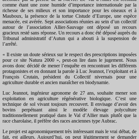
comme étant une zone humide d’importance internationale par la
richesse de ses milieux et son importance pour les oiseaux et à
Mauboux, la présence de la tortue Cistude d’Europe, une espèce
menacée, est avérée. Sept associations réunies au sein d’un collectif
autour de l’association Allier-Sauvage ont déposé un recours
gracieux resté sans réponse. Un recours a donc été déposé auprès du
Tribunal administratif d’Autun qui a abouti à la suspension de
l’arrêté.
« Il existe un doute sérieux sur le respect des prescriptions imposées
pour ce site Natura 2000 », peut-on lire dans le jugement. Nous
avons donc décidé de mener l’enquête en rencontrant les différents
protagonistes et en donnant la parole à Luc Jeannot, l’exploitant et à
François Crutain, président du Collectif nivernais pour une
agriculture durable et ancien maraîcher en biodynamie.
Luc Jeannot, ingénieur agronome de 27 ans, souhaite mener son
exploitation en agriculture régénérative biologique. C’est une
technique de sol vivant toujours recouvert. Il envisage d’avoir des
bovins perpétuant ainsi le modèle élevage polyculture
traditionnellement pratiqué dans le Val d’Allier mais plutôt que la
race charolaise, il préfère des races anciennes type Aubrac.
Le projet est agronomiquement très intéressant mais le vrai débat, de
fait, est ailleurs. Aujourd’hui, on peut légitimement se demander