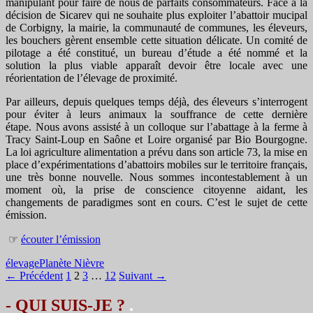
manipulant pour faire de nous de parfaits consommateurs. Face à la
décision de Sicarev qui ne souhaite plus exploiter l’abattoir mucipal
de Corbigny, la mairie, la communauté de communes, les éleveurs,
les bouchers gèrent ensemble cette situation délicate. Un comité de
pilotage a été constitué, un bureau d’étude a été nommé et la
solution la plus viable apparaît devoir être locale avec une
réorientation de l’élevage de proximité.
Par ailleurs, depuis quelques temps déjà, des éleveurs s’interrogent
pour éviter à leurs animaux la souffrance de cette dernière
étape. Nous avons assisté à un colloque sur l’abattage à la ferme à
Tracy Saint-Loup en Saône et Loire organisé par Bio Bourgogne.
La loi agriculture alimentation a prévu dans son article 73, la mise en
place d’expérimentations d’abattoirs mobiles sur le territoire français,
une très bonne nouvelle. Nous sommes incontestablement à un
moment où, la prise de conscience citoyenne aidant, les
changements de paradigmes sont en cours. C’est le sujet de cette
émission.
☞
écouter l’émission
élevage
Planète Nièvre
Navigation
← Précédent
1
2
3
…
12
Suivant →
des
- QUI SUIS-JE ?
.
articles