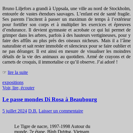
Bruno Liljefors a grandi à Uppsala, une ville au nord de Stockholm,
entourée de vastes étendues sauvages. L’enfant est de santé fragile.
Ses parents l’incitent à passer un maximun de temps à l’extérieur
pour fortifier son corps et à multiplier les exercices et épreuves
d’endurance. Il devient gymnaste et acrobate ce qui lui permet de
grimper dans les arbres, parfois à des hauteurs vertigineuses, pour y
faire des affûts au plus près des oiseaux nicheurs. Mais il a l’âme
naturaliste et sait rester immobile et silencieux pour se faire oublier et
ne pas déranger. Il est ainsi en mesure de visualiser les moindres
détails de la vie des animaux au quotidien. Armé de crayons et de
carnets de croquis, il immortalise ce qu’il observe. J’ai adoré !
☞
lire la suite
expositions
Voir, lire, écouter
Le passe mondes Di Rosa à Beaubourg
5 juillet 2024
D.B.
Laisser un commentaire
Le Tigre de nacre, 1997-1998 Autour du
monde, 7e étape, Bình Dương, Vietnam