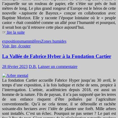
l’aquarelle sur un rouleau de papier, elle s’étire sur près de huit
mètres de long. Le plus grand rongeur d’Europe est le héros de cette
nouvelle «.tapisserie de Bayeux.» conçue en collaboration avec
Baptiste Morizot. Elle y raconte l’époque lointaine où le « peuple
castor » était considéré comme un allié pour l’humanité et pourquoi,
il serait bon qu’il retrouve cette place aujourd’hui.
☞
lire la suite
expositions
mammifères
Zones humides
Voir, lire, écouter
La Vallée de Fabrice Hyber à la Fondation Cartier
28 février 2023
D.B.
Laisser un commentaire
La fondation Cartier accueille Fabrice Hyper jusqu’au 30 avril, le
temps d’une exposition, à la fois ludique et riche de sens, propice à
l’interrogation. L’artiste, académicien depuis 2018, est aussi un
homme de la nature. Fils de paysan, il n’a pas supporté que les terres
de son enfance risquent d’être polluées par l’agriculture
conventionnelle. Qu’à ne cela tienne, il se débrouille et rachète
soixante-dix hectares avec l’idée de planter une forêt. Mille arbres
sont installés. C’est un échec. Pourquoi ne pas semer ? Le pari est