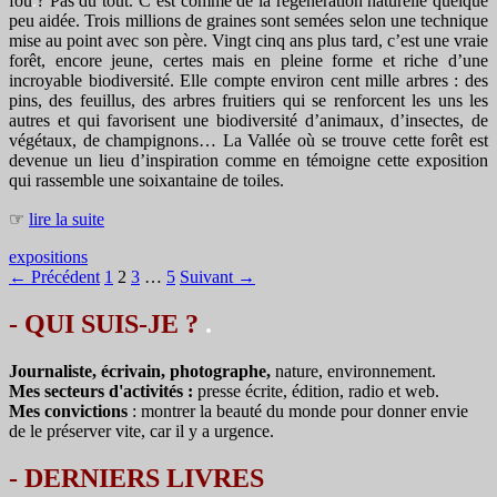
fou
.
? Pas du tout. C’est comme de la régénération naturelle quelque
peu aidée. Trois millions de graines sont semées selon une technique
mise au point avec son père. Vingt cinq ans plus tard, c’est une vraie
forêt, encore jeune, certes mais en pleine forme et riche d’une
incroyable biodiversité. Elle compte environ cent mille arbres : des
pins, des feuillus, des arbres fruitiers qui se renforcent les uns les
autres et qui favorisent une biodiversité d’animaux, d’insectes, de
végétaux, de champignons… La Vallée où se trouve cette forêt est
devenue un lieu d’inspiration comme en témoigne cette exposition
qui rassemble une soixantaine de toiles.
☞
lire la suite
expositions
Navigation
← Précédent
1
2
3
…
5
Suivant →
des
- QUI SUIS-JE ?
.
articles
Journaliste, écrivain, photographe,
nature, environnement.
Mes secteurs d'activités :
presse écrite, édition, radio et web.
Mes convictions
: montrer la beauté du monde pour donner envie
de le préserver vite, car il y a urgence.
-
DERNIERS LIVRES