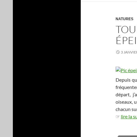
NATURES
TOUR
ÉPE
3 JANVIE
Depuis qu’
fréquent
départ, j’
oiseaux, u
chacun sur
☞
lire la s