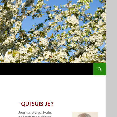
- QUI SUIS-JE ?
.
Journaliste, écrivain,
photographe,
nature,