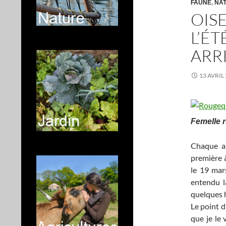
FAUNE
,
NA
OISE
L’É
ARR
13 AVRIL
Femelle 
Chaque an
première à
le 19 mars
entendu la
quelques h
Le point d
que je le 