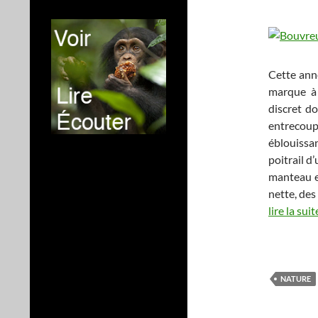
Cette anné
marque à 
discret d
entrecou
éblouissa
poitrail d’
manteau es
nette, des
lire la suit
…
NATURE