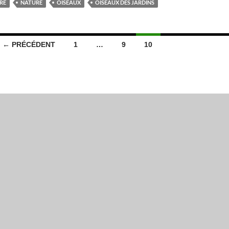
RE
NATURE
OISEAUX
OISEAUX DES JARDINS
← PRÉCÉDENT
1
…
9
10