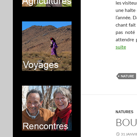
les visite
une halte 
l’année. 
chant fait
pas noté 
attendre 
suite
…
…
NATURE
NATURES
BOU
31 JANVI